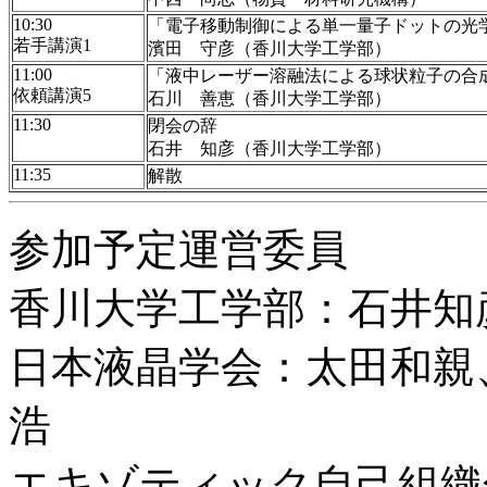
10:30
「電子移動制御による単一量子ドットの光
若手講演1
濱田 守彦（香川大学工学部）
11:00
「液中レーザー溶融法による球状粒子の合
依頼講演5
石川 善恵（香川大学工学部）
11:30
閉会の辞
石井 知彦（香川大学工学部）
11:35
解散
参加予定運営委員
香川大学工学部：石井知
日本液晶学会：太田和親
浩
エキゾティック自己組織