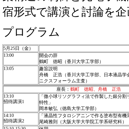
宿形式で講演と討論を企
プログラム
5月25日（金）
13:00
開会の辞
鶴町 徳昭（香川大学工学部）
13:05
趣旨説明
舟橋 正浩（香川大学工学部、日本液晶学
ニクスフォーラム主査）
座長：
鶴町 徳昭、舟橋 正浩
13:10
「微小球リソグラフィ法で作製した銀分割
招待講演1
特性」
岡本敏弘（徳島大学工学部）
14:10
「液晶性フタロシアニンで作る塗布型有機
招待講演2
尾崎雅則（大阪大学大学院工学系研究科）
15:10-15:30
休憩