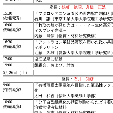
座長：
鶴町 徳昭、舟橋 正浩
15:30
「フタロシアニン蒸着膜の面内配向制御と
依頼講演1
石川 謙（東京工業大学大学院理工学研究
16:00
「竹取の翁が見た光は・・・？～生体高分
依頼講演2
ィスプレイ光源～」
内藤 昌信（物質・材料研究機構）
16:30
「アントラセン単結晶薄膜を用いた微小共
依頼講演3
ィポラリトン」
近藤 久雄（愛媛大学大学院理工学研究科
17:00
塩江温泉に移動
19:00
懇親会、および、討論
5月26日（土）
座長：
石井 知彦
9:00
「有機薄膜太陽電池を目指した液晶性フタ
招待講演3
化」
太田 和親（信州大学繊維工学部）
10:00
「分子自己組織化の精密制御からたどり着
依頼講演4
溶媒常温液状材料」
中西 尚志（物質・材料研究機構）